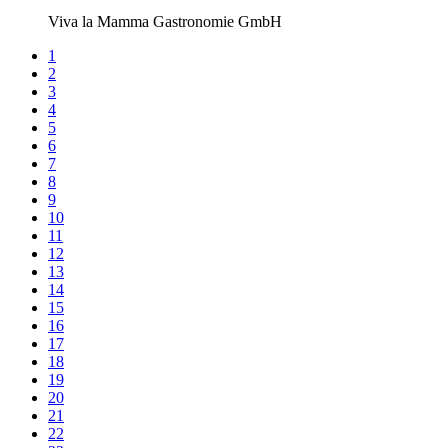
Viva la Mamma Gastronomie GmbH
1
2
3
4
5
6
7
8
9
10
11
12
13
14
15
16
17
18
19
20
21
22