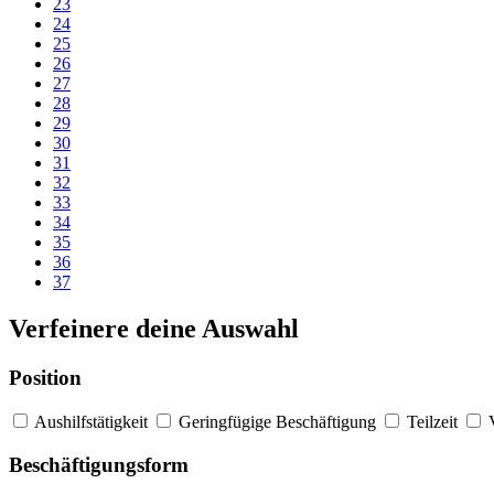
23
24
25
26
27
28
29
30
31
32
33
34
35
36
37
Verfeinere deine Auswahl
Position
Aushilfstätigkeit
Geringfügige Beschäftigung
Teilzeit
Beschäftigungsform