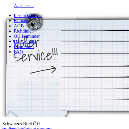
Alles lesen
Inserat schalten
Kontakt
AGB
Richtlinien
ÖH Reminder
Datenschutz
Impressum
FAQ
Schwarzes Brett ÖH
studienplattform.at
progress