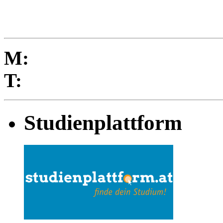
M:
T:
Studienplattform