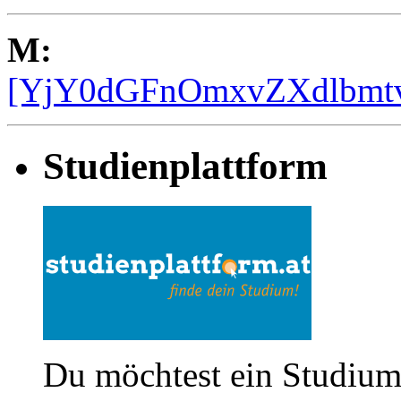
M:
[YjY0dGFnOmxvZXdlbm
Studienplattform
Du möchtest ein Studium