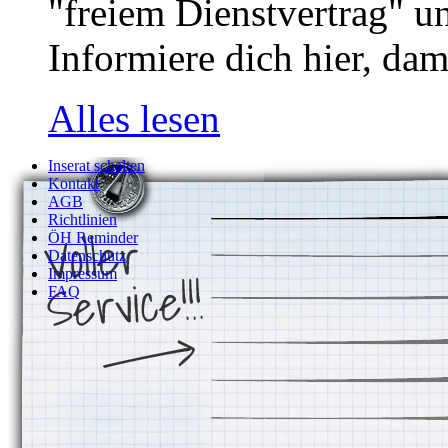
"freiem Dienstvertrag" u
Informiere dich hier, dam
Alles lesen
Inserat schalten
Kontakt
AGB
Richtlinien
ÖH Reminder
Datenschutz
Impressum
FAQ