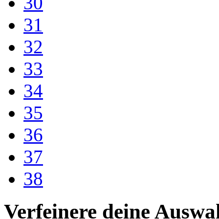
30
31
32
33
34
35
36
37
38
Verfeinere deine Auswa