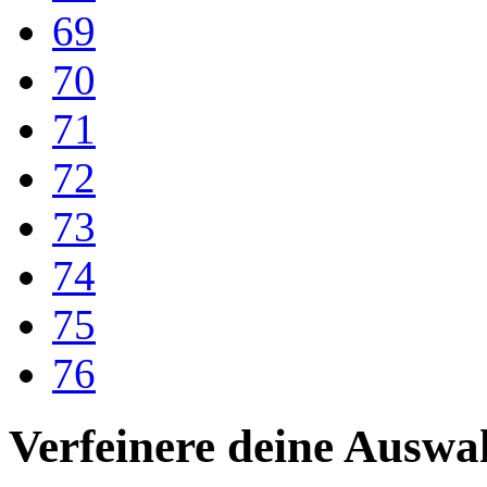
69
70
71
72
73
74
75
76
Verfeinere deine Auswa