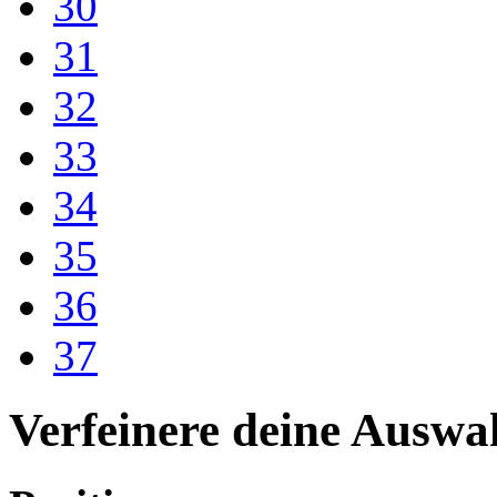
30
31
32
33
34
35
36
37
Verfeinere deine Auswa