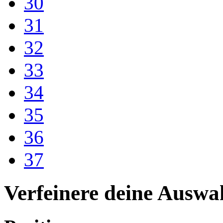
30
31
32
33
34
35
36
37
Verfeinere deine Auswa