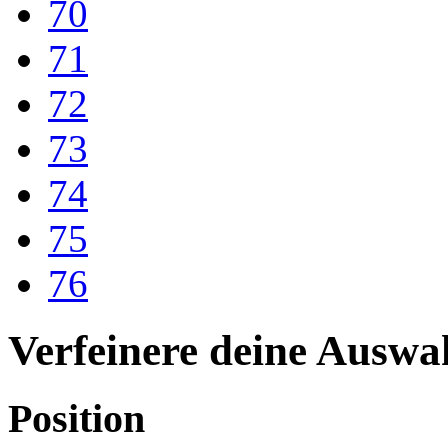
70
71
72
73
74
75
76
Verfeinere deine Auswa
Position