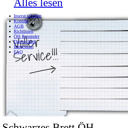
Alles lesen
Inserat schalten
Kontakt
AGB
Richtlinien
ÖH Reminder
Datenschutz
Impressum
FAQ
Schwarzes Brett ÖH