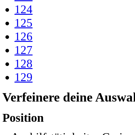
124
125
126
127
128
129
Verfeinere deine Auswa
Position