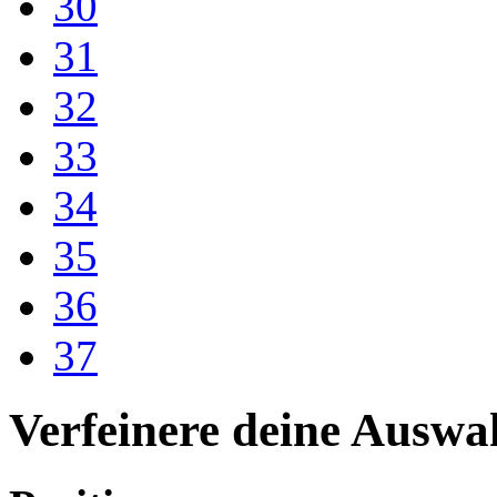
30
31
32
33
34
35
36
37
Verfeinere deine Auswa