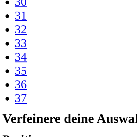
30
31
32
33
34
35
36
37
Verfeinere deine Auswa