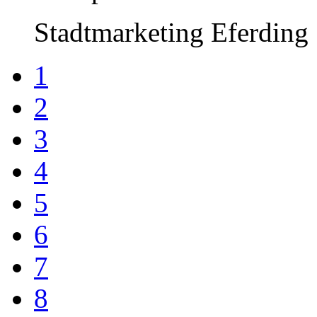
Stadtmarketing Eferding
1
2
3
4
5
6
7
8