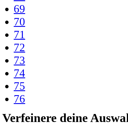
69
70
71
72
73
74
75
76
Verfeinere deine Auswa