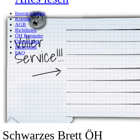
Inserat schalten
Kontakt
AGB
Richtlinien
ÖH Reminder
Datenschutz
Impressum
FAQ
Schwarzes Brett ÖH