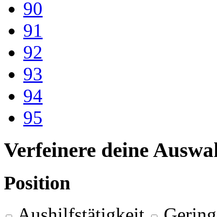
90
91
92
93
94
95
Verfeinere deine Auswa
Position
Aushilfstätigkeit
Gering