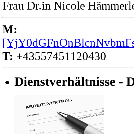
Frau Dr.in Nicole Hämmerl
M:
[YjY0dGFnOnBlcnNvbmF
T:
+43557451120430
Dienstverhältnisse - D